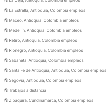
🌎 La Ceja, Antioquia, Colombia empleos
🌎 La Estrella, Antioquia, Colombia empleos
🌎 Maceo, Antioquia, Colombia empleos
🌎 Medellín, Antioquia, Colombia empleos
🌎 Retiro, Antioquia, Colombia empleos
🌎 Rionegro, Antioquia, Colombia empleos
🌎 Sabaneta, Antioquia, Colombia empleos
🌎 Santa Fe de Antioquia, Antioquia, Colombia empleos
🌎 Segovia, Antioquia, Colombia empleos
🌎 Trabajos a distancia
🌎 Zipaquirá, Cundinamarca, Colombia empleos