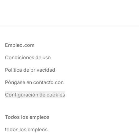
Pie de página
Empleo.com
Condiciones de uso
Política de privacidad
Póngase en contacto con
Configuración de cookies
Todos los empleos
todos los empleos