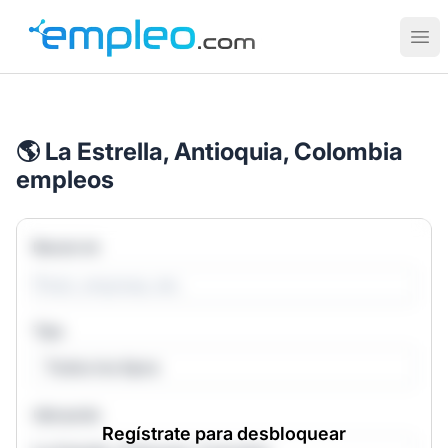
Empleo.com
Abri
🌎 La Estrella, Antioquia, Colombia
empleos
Buscar en
Tipo
Todos los tipos
Ubicación
Regístrate para desbloquear