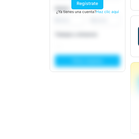
Regístrate
Salario
¿Ya tienes una cuenta?
Haz clic aquí
-
Trabajos a distancia