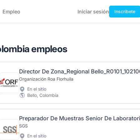
Empleo
Iniciar sesión
Inscríbete
Colombia empleos
Director De Zona_Regional Bello_R0101_1021
Organización Roa Florhuila
En el sitio
Bello, Colombia
Preparador De Muestras Senior De Laborator
SGS
En el sitio