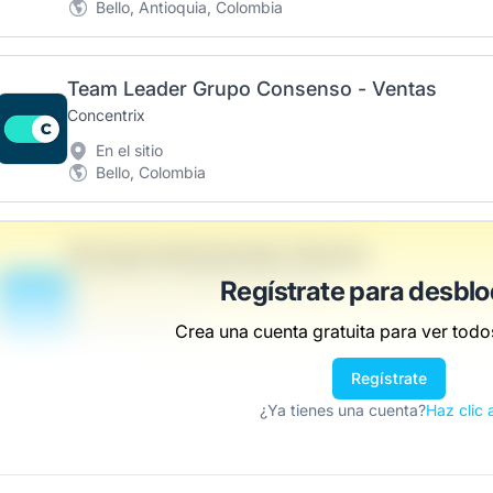
Bello, Antioquia, Colombia
Team Leader Grupo Consenso - Ventas
Concentrix
En el sitio
Bello, Colombia
Principal Administration Director
Montes, Toro y Quiñónez Asociados
Regístrate para desbl
B
Scranton, PA
Crea una cuenta gratuita para ver todos
Estados Unidos
$50,000 - $70,000
Regístrate
¿Ya tienes una cuenta?
Haz clic 